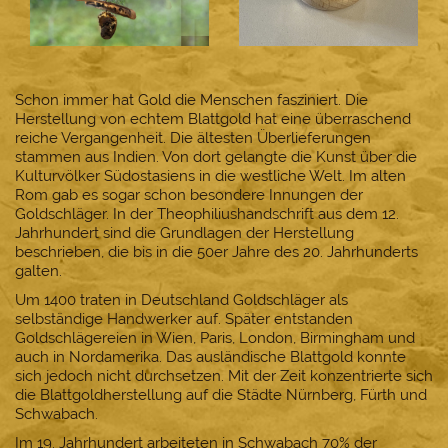
Schon immer hat Gold die Menschen fasziniert. Die
Herstellung von echtem Blattgold hat eine überraschend
reiche Vergangenheit. Die ältesten Überlieferungen
stammen aus Indien. Von dort gelangte die Kunst über die
Kulturvölker Südostasiens in die westliche Welt. Im alten
Rom gab es sogar schon besondere Innungen der
Goldschläger. In der Theophiliushandschrift aus dem 12.
Jahrhundert sind die Grundlagen der Herstellung
beschrieben, die bis in die 50er Jahre des 20. Jahrhunderts
galten.
Um 1400 traten in Deutschland Goldschläger als
selbständige Handwerker auf. Später entstanden
Goldschlägereien in Wien, Paris, London, Birmingham und
auch in Nordamerika. Das ausländische Blattgold konnte
sich jedoch nicht durchsetzen. Mit der Zeit konzentrierte sich
die Blattgoldherstellung auf die Städte Nürnberg, Fürth und
Schwabach.
Im 19. Jahrhundert arbeiteten in Schwabach 70% der